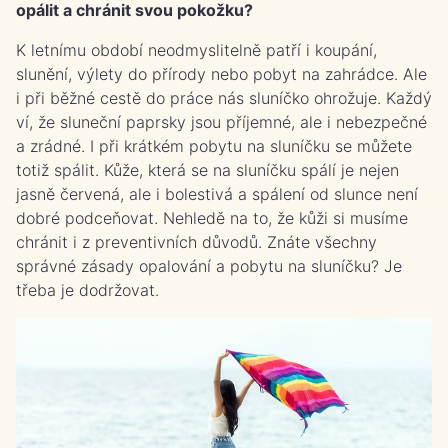
opálit a chránit svou pokožku?
K letnímu období neodmyslitelně patří i koupání,
slunění, výlety do přírody nebo pobyt na zahrádce. Ale
i při běžné cestě do práce nás sluníčko ohrožuje. Každý
ví, že sluneční paprsky jsou příjemné, ale i nebezpečné
a zrádné. I při krátkém pobytu na sluníčku se můžete
totiž spálit. Kůže, která se na sluníčku spálí je nejen
jasně červená, ale i bolestivá a spálení od slunce není
dobré podceňovat. Nehledě na to, že kůži si musíme
chránit i z preventivních důvodů. Znáte všechny
správné zásady opalování a pobytu na sluníčku? Je
třeba je dodržovat.