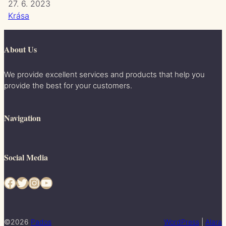
27. 6. 2023
Krása
About Us
We provide excellent services and products that help you
provide the best for your customers.
Navigation
Social Media
Facebook
Twitter
Instagram
YouTube
©2026
Pados
WordPress
|
Alara