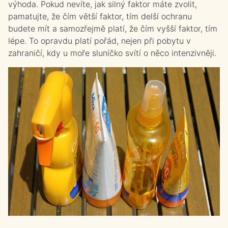
výhoda. Pokud nevíte, jak silný faktor máte zvolit,
pamatujte, že čím větší faktor, tím delší ochranu
budete mít a samozřejmě platí, že čím vyšší faktor, tím
lépe. To opravdu platí pořád, nejen při pobytu v
zahraničí, kdy u moře sluníčko svítí o něco intenzivněji.