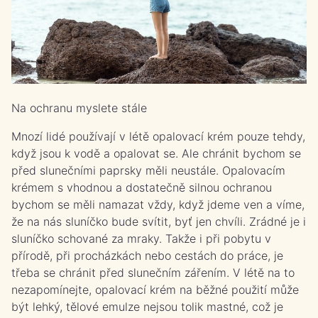
Na ochranu myslete stále
Mnozí lidé používají v létě opalovací krém pouze tehdy,
když jsou k vodě a opalovat se. Ale chránit bychom se
před slunečními paprsky měli neustále. Opalovacím
krémem s vhodnou a dostatečně silnou ochranou
bychom se měli namazat vždy, když jdeme ven a víme,
že na nás sluníčko bude svítit, byť jen chvíli. Zrádné je i
sluníčko schované za mraky. Takže i při pobytu v
přírodě, při procházkách nebo cestách do práce, je
třeba se chránit před slunečním zářením. V létě na to
nezapomínejte, opalovací krém na běžné použití může
být lehký, tělové emulze nejsou tolik mastné, což je