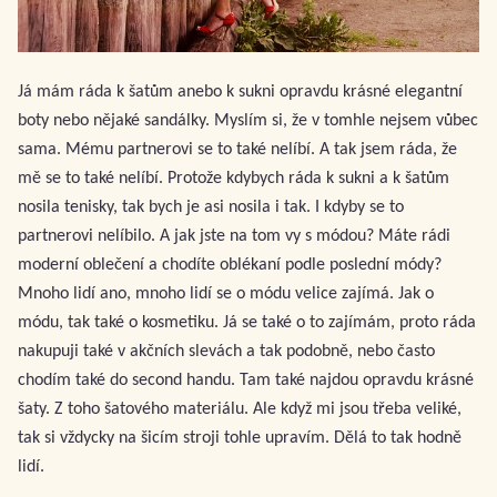
Já mám ráda k šatům anebo k sukni opravdu krásné elegantní
boty nebo nějaké sandálky. Myslím si, že v tomhle nejsem vůbec
sama. Mému partnerovi se to také nelíbí. A tak jsem ráda, že
mě se to také nelíbí. Protože kdybych ráda k sukni a k šatům
nosila tenisky, tak bych je asi nosila i tak. I kdyby se to
partnerovi nelíbilo. A jak jste na tom vy s módou? Máte rádi
moderní oblečení a chodíte oblékaní podle poslední módy?
Mnoho lidí ano, mnoho lidí se o módu velice zajímá. Jak o
módu, tak také o kosmetiku. Já se také o to zajímám, proto ráda
nakupuji také v akčních slevách a tak podobně, nebo často
chodím také do second handu. Tam také najdou opravdu krásné
šaty. Z toho šatového materiálu. Ale když mi jsou třeba veliké,
tak si vždycky na šicím stroji tohle upravím. Dělá to tak hodně
lidí.