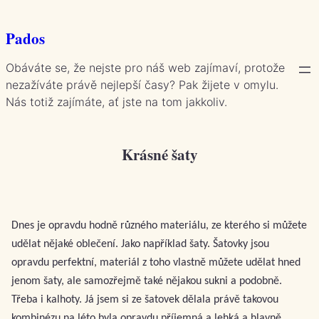
Přeskočit
na
Pados
obsah
Obáváte se, že nejste pro náš web zajímaví, protože
nezažíváte právě nejlepší časy? Pak žijete v omylu.
Nás totiž zajímáte, ať jste na tom jakkoliv.
Krásné šaty
Dnes je opravdu hodně různého materiálu, ze kterého si můžete
udělat nějaké oblečení. Jako například šaty. Šatovky jsou
opravdu perfektní, materiál z toho vlastně můžete udělat hned
jenom šaty, ale samozřejmě také nějakou sukni a podobně.
Třeba i kalhoty. Já jsem si ze šatovek dělala právě takovou
kombinézu na léto byla opravdu příjemná a lehká a hlavně