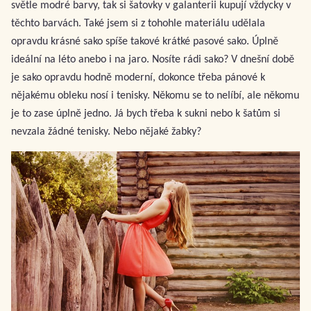
světle modré barvy, tak si šatovky v galanterii kupují vždycky v
těchto barvách. Také jsem si z tohohle materiálu udělala
opravdu krásné sako spíše takové krátké pasové sako. Úplně
ideální na léto anebo i na jaro. Nosíte rádi sako? V dnešní době
je sako opravdu hodně moderní, dokonce třeba pánové k
nějakému obleku nosí i tenisky. Někomu se to nelíbí, ale někomu
je to zase úplně jedno. Já bych třeba k sukni nebo k šatům si
nevzala žádné tenisky. Nebo nějaké žabky?