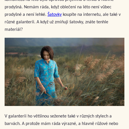
prodyšná. Nemám ráda, když oblečení na léto není vůbec
prodyšné a není lehké.
Šatovky
koupíte na internetu, ale také v
různé galanterii. A když už zmiňuji šatovky, znáte tenhle
materiál?
V galanterii ho většinou seženete také v různých stylech a
barvách. A protože mám ráda výrazné, a hlavně růžové nebo