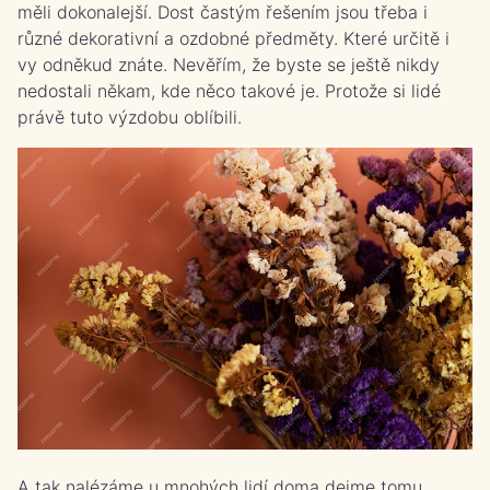
měli dokonalejší. Dost častým řešením jsou třeba i
různé dekorativní a ozdobné předměty. Které určitě i
vy odněkud znáte. Nevěřím, že byste se ještě nikdy
nedostali někam, kde něco takové je. Protože si lidé
právě tuto výzdobu oblíbili.
A tak nalézáme u mnohých lidí doma dejme tomu