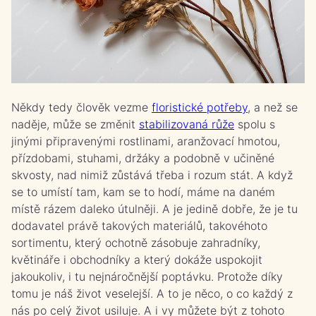
Někdy tedy člověk vezme
floristické potřeby
, a než se
naděje, může se změnit
stabilizovaná růže
spolu s
jinými připravenými rostlinami, aranžovací hmotou,
přízdobami, stuhami, držáky a podobně v učiněné
skvosty, nad nimiž zůstává třeba i rozum stát. A když
se to umístí tam, kam se to hodí, máme na daném
místě rázem daleko útulněji.
A je jedině dobře, že je tu
dodavatel právě takových materiálů, takovéhoto
sortimentu, který ochotně zásobuje zahradníky,
květináře i obchodníky a který dokáže uspokojit
jakoukoliv, i tu nejnáročnější poptávku. Protože díky
tomu je náš život veselejší. A to je něco, o co každý z
nás po celý život usiluje. A i vy můžete být z tohoto