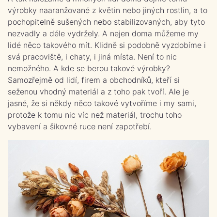
výrobky naaranžované z květin nebo jiných rostlin, a to
pochopitelně sušených nebo stabilizovaných, aby tyto
nezvadly a déle vydržely. A nejen doma můžeme my
lidé něco takového mít. Klidně si podobně vyzdobíme i
svá pracoviště, i chaty, i jiná místa. Není to nic
nemožného.
A kde se berou takové výrobky?
Samozřejmě od lidí, firem a obchodníků, kteří si
seženou vhodný materiál a z toho pak tvoří. Ale je
jasné, že si někdy něco takové vytvoříme i my sami,
protože k tomu nic víc než materiál, trochu toho
vybavení a šikovné ruce není zapotřebí.