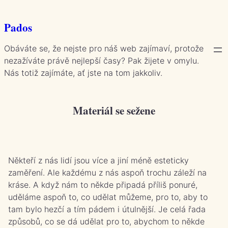
Přeskočit
na
Pados
obsah
Obáváte se, že nejste pro náš web zajímaví, protože
nezažíváte právě nejlepší časy? Pak žijete v omylu.
Nás totiž zajímáte, ať jste na tom jakkoliv.
Materiál se sežene
Někteří z nás lidí jsou více a jiní méně esteticky
zaměření. Ale každému z nás aspoň trochu záleží na
kráse. A když nám to někde připadá příliš ponuré,
uděláme aspoň to, co udělat můžeme, pro to, aby to
tam bylo hezčí a tím pádem i útulnější.
Je celá řada
způsobů, co se dá udělat pro to, abychom to někde