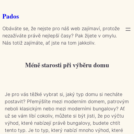
Přeskočit
na
Pados
obsah
Obáváte se, že nejste pro náš web zajímaví, protože
nezažíváte právě nejlepší časy? Pak žijete v omylu.
Nás totiž zajímáte, ať jste na tom jakkoliv.
Méně starosti při výběru domu
Je pro vás těžké vybrat si, jaký typ domu si necháte
postavit? Přemýšlíte mezi moderním domem, patrovým
neboli klasickým nebo mezi moderními
bungalovy
? Ať
už se vám líbí cokoliv, můžete si být jisti, že po výčtu
výhod, které nabízejí právě bungalovy, budete chtít
tento typ. Je to typ, který nabízí mnoho výhod, které