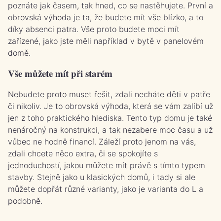
poznáte jak časem, tak hned, co se nastěhujete. První a
obrovská výhoda je ta, že budete mít vše blízko, a to
díky absenci patra. Vše proto budete moci mít
zařízené, jako jste měli například v bytě v panelovém
domě.
Vše můžete mít při starém
Nebudete proto muset řešit, zdali necháte děti v patře
či nikoliv. Je to obrovská výhoda, která se vám zalíbí už
jen z toho praktického hlediska. Tento typ domu je také
nenáročný na konstrukci, a tak nezabere moc času a už
vůbec ne hodně financí. Záleží proto jenom na vás,
zdali chcete něco extra, či se spokojíte s
jednoduchostí, jakou můžete mít právě s tímto typem
stavby. Stejně jako u klasických domů, i tady si ale
můžete dopřát různé varianty, jako je varianta do L a
podobně.