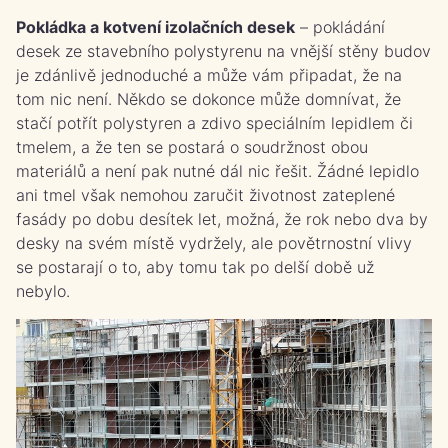
Pokládka a kotvení izolačních desek
– pokládání
desek ze stavebního polystyrenu na vnější stěny budov
je zdánlivě jednoduché a může vám připadat, že na
tom nic není. Někdo se dokonce může domnívat, že
stačí potřít polystyren a zdivo speciálním lepidlem či
tmelem, a že ten se postará o soudržnost obou
materiálů a není pak nutné dál nic řešit. Žádné lepidlo
ani tmel však nemohou zaručit životnost zateplené
fasády po dobu desítek let, možná, že rok nebo dva by
desky na svém místě vydržely, ale povětrnostní vlivy
se postarají o to, aby tomu tak po delší době už
nebylo.