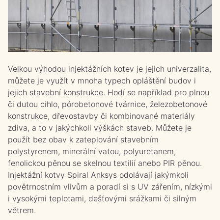
Velkou výhodou injektážních kotev je jejich univerzalita,
můžete je využít v mnoha typech opláštění budov i
jejich stavební konstrukce. Hodí se například pro plnou
či dutou cihlo, pórobetonové tvárnice, železobetonové
konstrukce, dřevostavby či kombinované materiály
zdiva, a to v jakýchkoli výškách staveb. Můžete je
použít bez obav k zateplování stavebním
polystyrenem, minerální vatou, polyuretanem,
fenolickou pěnou se skelnou textilií anebo PIR pěnou.
Injektážní kotvy Spiral Anksys odolávají jakýmkoli
povětrnostním vlivům a poradí si s UV zářením, nízkými
i vysokými teplotami, dešťovými srážkami či silným
větrem.