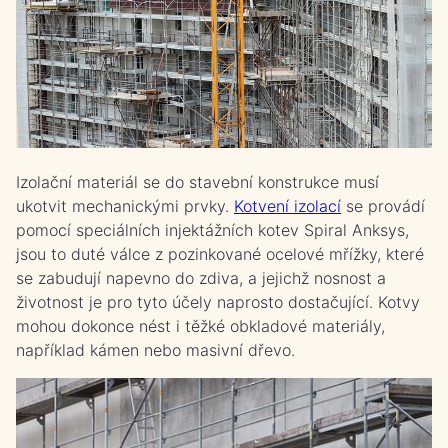
Izolační materiál se do stavební konstrukce musí
ukotvit mechanickými prvky.
Kotvení izolací
se provádí
pomocí speciálních injektážních kotev Spiral Anksys,
jsou to duté válce z pozinkované ocelové mřížky, které
se zabudují napevno do zdiva, a jejichž nosnost a
životnost je pro tyto účely naprosto dostačující. Kotvy
mohou dokonce nést i těžké obkladové materiály,
například kámen nebo masivní dřevo.