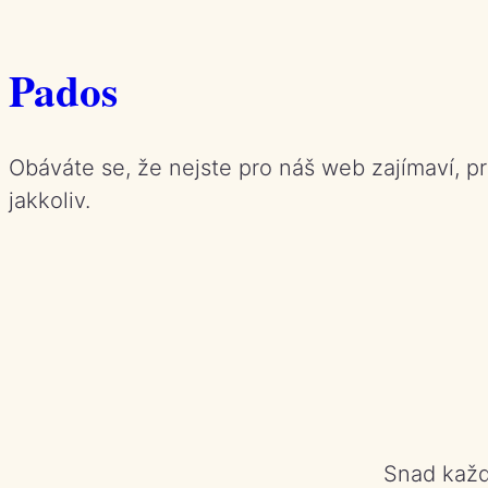
Přeskočit
na
Pados
obsah
Obáváte se, že nejste pro náš web zajímaví, pr
jakkoliv.
Snad každ