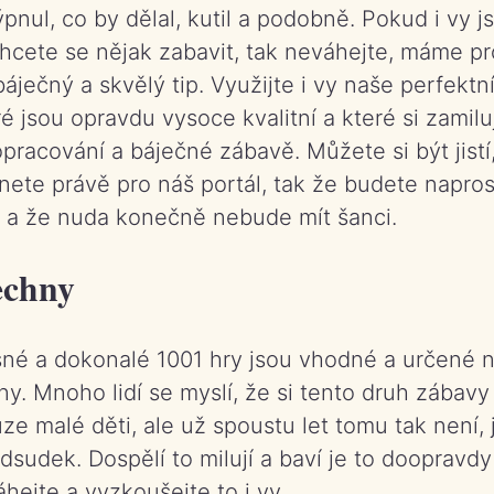
pnul, co by dělal, kutil a podobně. Pokud i vy js
chcete se nějak zabavit, tak neváhejte, máme pr
áječný a skvělý tip. Využijte i vy naše perfektn
ré jsou opravdu vysoce kvalitní a které si zamilu
pracování a báječné zábavě. Můžete si být jistí
nete právě pro náš portál, tak že budete napro
, a že nuda konečně nebude mít šanci.
echny
né a dokonalé 1001 hry jsou vhodné a určené 
ny. Mnoho lidí se myslí, že si tento druh zábav
ze malé děti, ale už spoustu let tomu tak není,
sudek. Dospělí to milují a baví je to doopravd
hejte a vyzkoušejte to i vy.