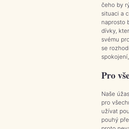
čeho by rý
situaci a 
naprosto b
dívky
, kte
svému pro
se rozhod
spokojení
Pro vš
Naše úžas
pro všech
užívat pou
pouhý před
proto nevá