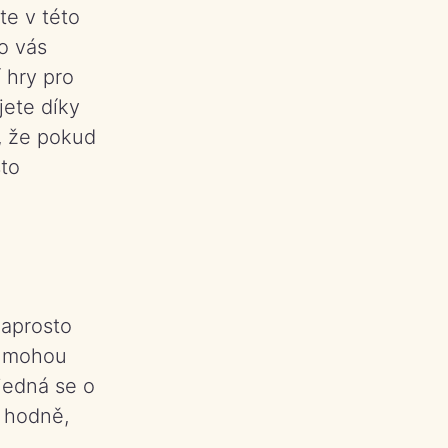
te v této
o vás
í
hry pro
jete díky
, že pokud
sto
naprosto
y mohou
 jedná se o
y hodně,