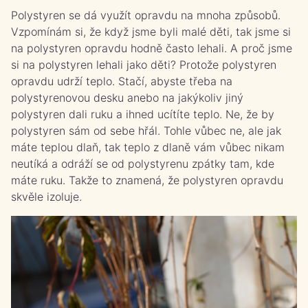
Polystyren se dá využít opravdu na mnoha způsobů.
Vzpomínám si, že když jsme byli malé děti, tak jsme si
na polystyren opravdu hodně často lehali. A proč jsme
si na polystyren lehali jako děti? Protože polystyren
opravdu udrží teplo. Stačí, abyste třeba na
polystyrenovou desku anebo na jakýkoliv jiný
polystyren dali ruku a ihned ucítíte teplo. Ne, že by
polystyren sám od sebe hřál. Tohle vůbec ne, ale jak
máte teplou dlaň, tak teplo z dlaně vám vůbec nikam
neutíká a odráží se od polystyrenu zpátky tam, kde
máte ruku. Takže to znamená, že polystyren opravdu
skvěle izoluje.