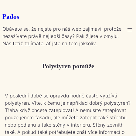
Přeskočit
na
Pados
obsah
Obáváte se, že nejste pro náš web zajímaví, protože
nezažíváte právě nejlepší časy? Pak žijete v omylu.
Nás totiž zajímáte, ať jste na tom jakkoliv.
Polystyren pomůže
V poslední době se opravdu hodně často využívá
polystyren. Víte, k čemu je například dobrý polystyren?
Třeba když chcete zateplovat! A nemusíte zateplovat
pouze jenom fasádu, ale můžete zateplit také střechu
nebo podlahu a také stěny v interiéru. Stěny zevnitř
také. A pokud také potřebujete znát více informací o