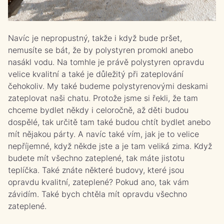
Navíc je nepropustný, takže i když bude pršet,
nemusíte se bát, že by polystyren promokl anebo
nasákl vodu. Na tomhle je právě polystyren opravdu
velice kvalitní a také je důležitý při zateplování
čehokoliv. My také budeme polystyrenovými deskami
zateplovat naši chatu. Protože jsme si řekli, že tam
chceme bydlet někdy i celoročně, až děti budou
dospělé, tak určitě tam také budou chtít bydlet anebo
mít nějakou párty. A navíc také vím, jak je to velice
nepříjemné, když někde jste a je tam veliká zima. Když
budete mít všechno zateplené, tak máte jistotu
teplíčka. Také znáte některé budovy, které jsou
opravdu kvalitní, zateplené? Pokud ano, tak vám
závidím. Také bych chtěla mít opravdu všechno
zateplené.