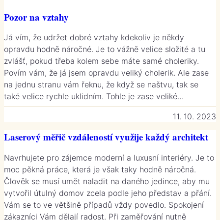
Pozor na vztahy
Já vím, že udržet dobré vztahy kdekoliv je někdy
opravdu hodně náročné. Je to vážně velice složité a tu
zvlášť, pokud třeba kolem sebe máte samé choleriky.
Povím vám, že já jsem opravdu veliký cholerik. Ale zase
na jednu stranu vám řeknu, že když se naštvu, tak se
také velice rychle uklidním. Tohle je zase veliké…
11. 10. 2023
Laserový měřič vzdáleností využije každý architekt
Navrhujete pro zájemce moderní a luxusní interiéry. Je to
moc pěkná práce, která je však taky hodně náročná.
Člověk se musí umět naladit na daného jedince, aby mu
vytvořil útulný domov zcela podle jeho představ a přání.
Vám se to ve většině případů vždy povedlo. Spokojení
zákazníci Vám dělají radost. Při zaměřování nutně