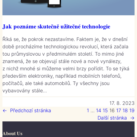
Jak poznáme skutečně užitečné technologie
Říká se, že pokrok nezastavíme. Faktem je, že v dnešní
době procházíme technologickou revolucí, která začala
tou průmyslovou v předminulém století. To mimo jiné
znamená, že se objevují stále nové a nové vynálezy,
z nichž mnohé si můžeme velmi brzy pořídit. To se týká
především elektroniky, například mobilních telefonů,
počítačů, ale také automobilů. Ty všechny jsou
vybavovány stále…
17. 8. 2023
←
Předchozí stránka
1
…
14
15
16
17
18
19
Další stránka
→
About Us