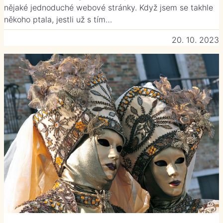
nějaké jednoduché webové stránky. Když jsem se takhle
někoho ptala, jestli už s tím…
20. 10. 2023