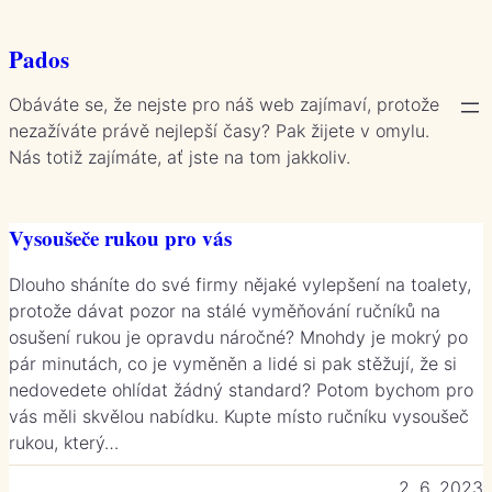
Přeskočit
na
Pados
obsah
Obáváte se, že nejste pro náš web zajímaví, protože
nezažíváte právě nejlepší časy? Pak žijete v omylu.
Nás totiž zajímáte, ať jste na tom jakkoliv.
Vysoušeče rukou pro vás
Dlouho sháníte do své firmy nějaké vylepšení na toalety,
protože dávat pozor na stálé vyměňování ručníků na
osušení rukou je opravdu náročné? Mnohdy je mokrý po
pár minutách, co je vyměněn a lidé si pak stěžují, že si
nedovedete ohlídat žádný standard? Potom bychom pro
vás měli skvělou nabídku. Kupte místo ručníku vysoušeč
rukou, který…
2. 6. 2023