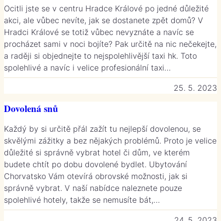
Ocitli jste se v centru Hradce Králové po jedné důležité
akci, ale vůbec nevíte, jak se dostanete zpět domů? V
Hradci Králové se totiž vůbec nevyznáte a navíc se
procházet sami v noci bojíte? Pak určitě na nic nečekejte,
a raději si objednejte to nejspolehlivější taxi hk. Toto
spolehlivé a navíc i velice profesionální taxi…
25. 5. 2023
Dovolená snů
Každý by si určitě přál zažít tu nejlepší dovolenou, se
skvělými zážitky a bez nějakých problémů. Proto je velice
důležité si správně vybrat hotel či dům, ve kterém
budete chtít po dobu dovolené bydlet. Ubytování
Chorvatsko Vám otevírá obrovské možnosti, jak si
správně vybrat. V naší nabídce naleznete pouze
spolehlivé hotely, takže se nemusíte bát,…
24. 5. 2023