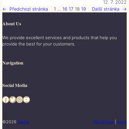
12. 7. 2022
←
Předchozí stránka
1
…
16
17
18
19
Další stránka
→
About Us
We provide excellent services and products that help you
provide the best for your customers.
Navigation
Social Media
Facebook
Twitter
Instagram
YouTube
©2026
Pados
WordPress
|
Alara