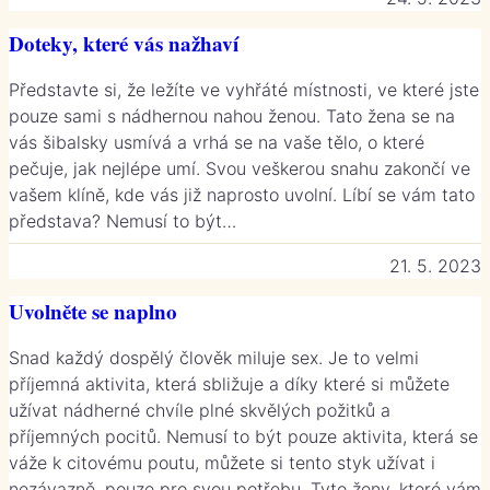
Doteky, které vás nažhaví
Představte si, že ležíte ve vyhřáté místnosti, ve které jste
pouze sami s nádhernou nahou ženou. Tato žena se na
vás šibalsky usmívá a vrhá se na vaše tělo, o které
pečuje, jak nejlépe umí. Svou veškerou snahu zakončí ve
vašem klíně, kde vás již naprosto uvolní. Líbí se vám tato
představa? Nemusí to být…
21. 5. 2023
Uvolněte se naplno
Snad každý dospělý člověk miluje sex. Je to velmi
příjemná aktivita, která sbližuje a díky které si můžete
užívat nádherné chvíle plné skvělých požitků a
příjemných pocitů. Nemusí to být pouze aktivita, která se
váže k citovému poutu, můžete si tento styk užívat i
nezávazně, pouze pro svou potřebu. Tyto ženy, které vám